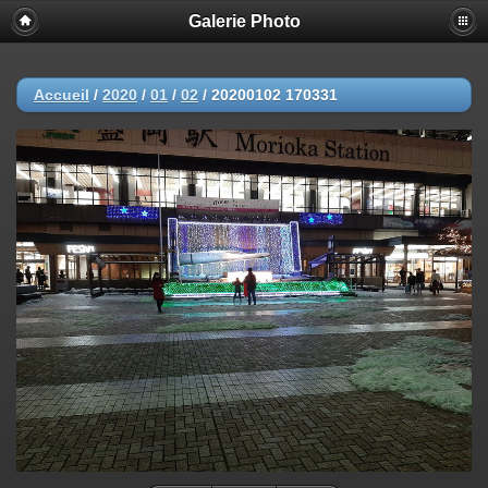
Galerie Photo
Accueil
/
2020
/
01
/
02
/
20200102 170331