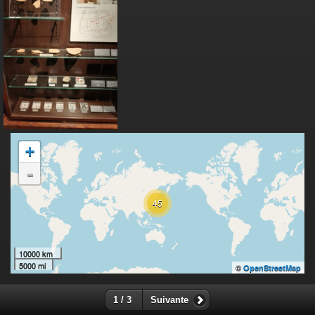
+
-
45
10000 km
5000 mi
©
OpenStreetMap
1 / 3
Suivante