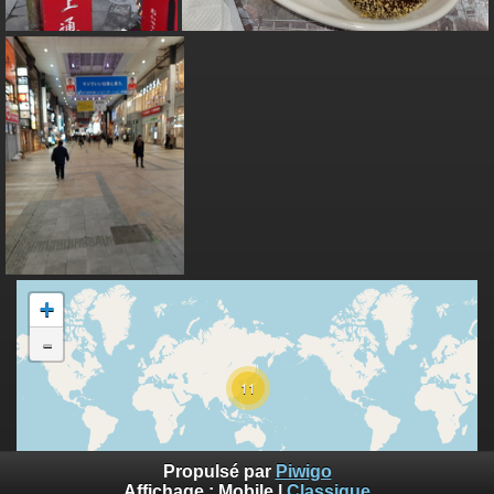
+
-
11
10000 km
Propulsé par
Piwigo
5000 mi
©
Affichage :
Mobile
|
Classique
OpenStreetMap